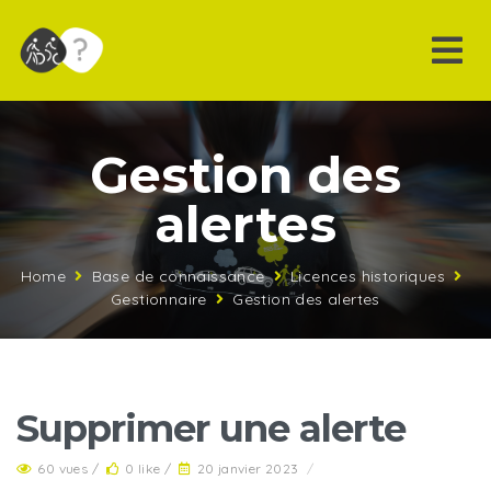
Gestion des
alertes
Home
Base de connaissance
Licences historiques
Gestionnaire
Gestion des alertes
Supprimer une alerte
60 vues /
0 like /
20 janvier 2023
/