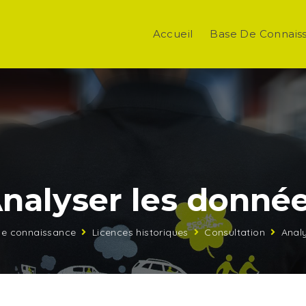
Accueil
Base De Connais
nalyser les donné
de connaissance
Licences historiques
Consultation
Anal