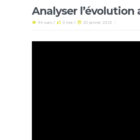
Analyser l’évolution
94 vues /
0 like /
20 janvier 2023
/