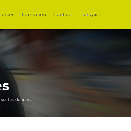
sances
Formation
Contact
Français
es
yser les données