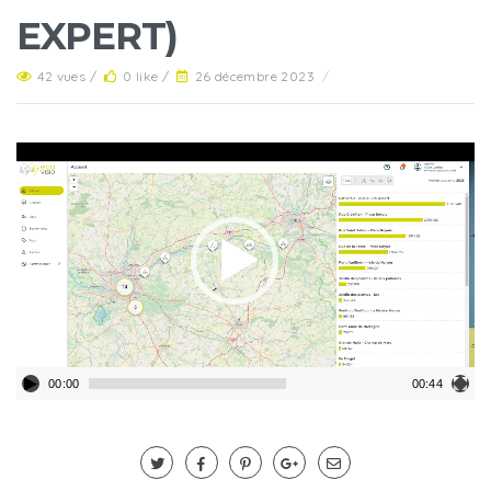
EXPERT)
42 vues /
0 like /
26 décembre 2023
/
Lecteur
vidéo
00:00
00:44