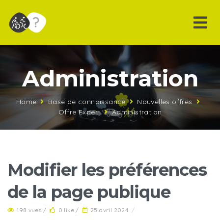
Administration
Home
Base de connaissance
Nouvelles offres
Offre Expert
Administration
Modifier les préférences
de la page publique
198 vues /
0 like /
25 avril 2024
/