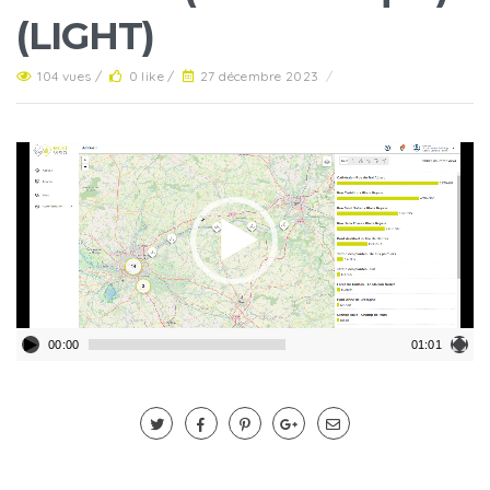
(LIGHT)
104 vues /
0 like /
27 décembre 2023
/
Lecteur
vidéo
00:00
01:01