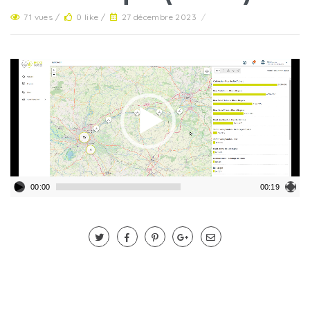
71 vues /
0 like /
27 décembre 2023
/
Lecteur
vidéo
00:00
00:19