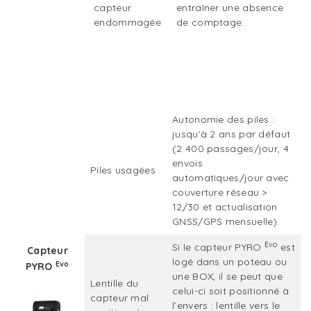
capteur
entraîner une absence
endommagée
de comptage.
Autonomie des piles :
jusqu’à 2 ans par défaut
(2 400 passages/jour, 4
envois
Piles usagées
automatiques/jour avec
couverture réseau >
12/30 et actualisation
GNSS/GPS mensuelle).
Evo
Si le capteur PYRO
est
Capteur
logé dans un poteau ou
Evo
PYRO
une BOX, il se peut que
Lentille du
celui-ci soit positionné à
capteur mal
l’envers : lentille vers le