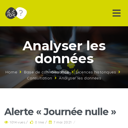
Analyser les
données
Home
Base de connaissance
Licences historiques
Consultation
Analyser les données
Alerte « Journée nulle »
1014 vues /
0 like /
7 mai 2021
/