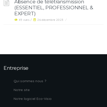
Absence de télétransmission
(ESSENTIEL, PROFESSIONNEL &
EXPERT)
45 vues /
26 décembre 2023
/
Entreprise
Qui sommes nous ?
Notre site
Notre logiciel Eco-Visio