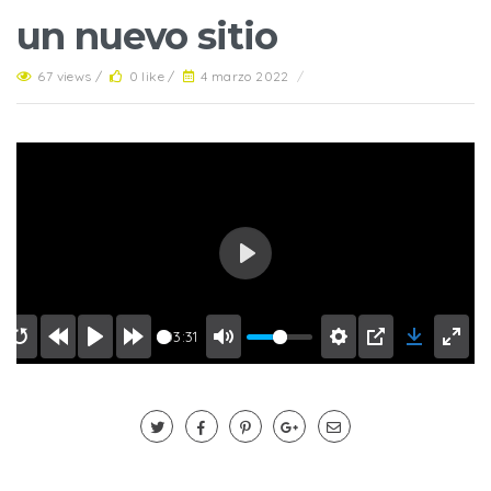
un nuevo sitio
67 views /
0 like /
4 marzo 2022
/
Play
03:31