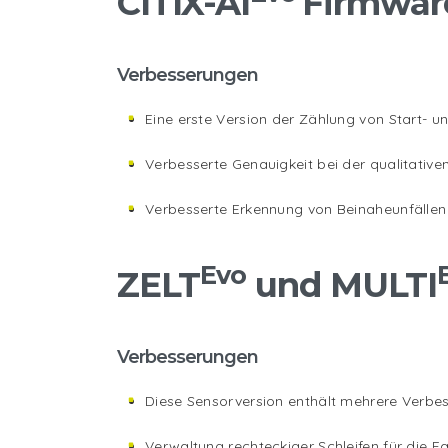
CITIX-AI
Firmware:
Verbesserungen
Eine erste Version der Zählung von Start- u
Verbesserte Genauigkeit bei der qualitative
Verbesserte Erkennung von Beinaheunfällen 
Evo
ZELT
und MULTI
Verbesserungen
Diese Sensorversion enthält mehrere Verbes
Verwaltung rechteckiger Schleifen für die F