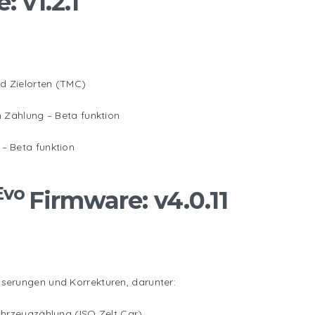
 v1.2.1
nd Zielorten (TMC)
n Zählung – Beta funktion
– Beta funktion
Evo
Firmware: v4.0.11
serungen und Korrekturen, darunter:
ahrzeugzählung (ISO Zelt Car)